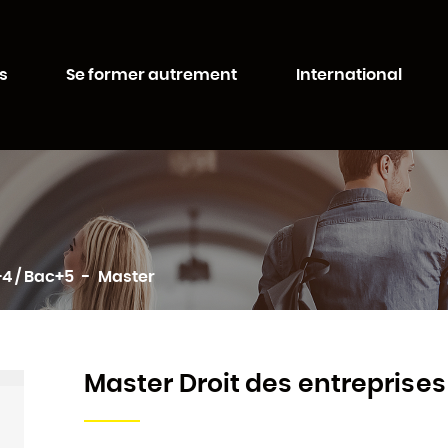
Aller au
Aller au
contenu
moteur
té de Lorraine
principal
de
s
Se former autrement
International
recherche
4 / Bac+5
Master
Master Droit des entreprises 