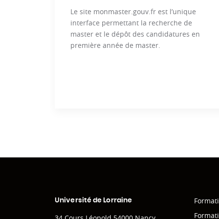
Le site monmaster.gouv.fr est l’unique
interface permettant la recherche de
master et le dépôt des candidatures en
première année de master.
Format
Université de Lorraine
Formati
34 Cours Léopold 54000 Nancy