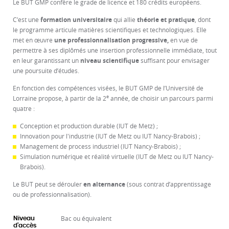
Le BUT GMP confère le grade de licence et 180 crédits européens.
C’est une
formation universitaire
qui allie
théorie et pratique
, dont
le programme articule matières scientifiques et technologiques. Elle
met en œuvre
une professionnalisation progressive,
en vue de
permettre à ses diplômés une insertion professionnelle immédiate, tout
en leur garantissant un
niveau scientifique
suffisant pour envisager
une poursuite d’études.
En fonction des compétences visées, le BUT GMP de l’Université de
e
Lorraine propose, à partir de la 2
année, de choisir un parcours parmi
quatre :
Conception et production durable (IUT de Metz) ;
Innovation pour l'industrie (IUT de Metz ou IUT Nancy-Brabois) ;
Management de process industriel (IUT Nancy-Brabois) ;
Simulation numérique et réalité virtuelle (IUT de Metz ou IUT Nancy-
Brabois).
Le BUT
peut se dérouler
en alternance
(sous contrat d’apprentissage
ou de professionnalisation).
Bac ou équivalent
Niveau
d'accès