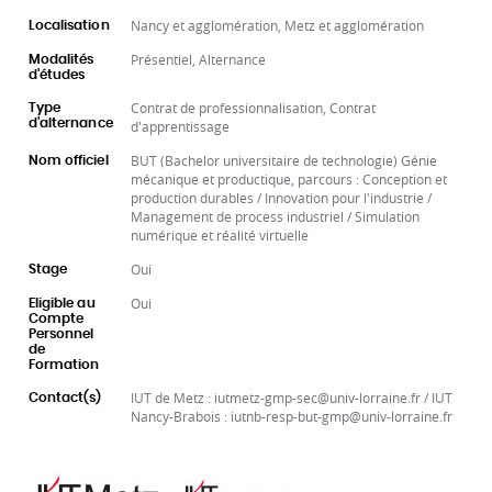
Nancy et agglomération, Metz et agglomération
Localisation
Présentiel, Alternance
Modalités
d'études
Contrat de professionnalisation, Contrat
Type
d'alternance
d'apprentissage
BUT (Bachelor universitaire de technologie) Génie
Nom officiel
mécanique et productique, parcours : Conception et
production durables / Innovation pour l'industrie /
Management de process industriel / Simulation
numérique et réalité virtuelle
Oui
Stage
Oui
Eligible au
Compte
Personnel
de
Formation
IUT de Metz : iutmetz-gmp-sec@univ-lorraine.fr / IUT
Contact(s)
Nancy-Brabois : iutnb-resp-but-gmp@univ-lorraine.fr