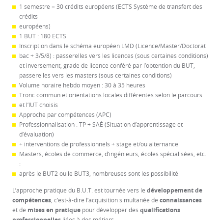
1 semestre = 30 crédits européens (ECTS Système de transfert des
crédits
européens)
1 BUT : 180 ECTS
Inscription dans le schéma européen LMD (Licence/Master/Doctorat
bac + 3/5/8) : passerelles vers les licences (sous certaines conditions)
et inversement, grade de licence conféré par l’obtention du BUT,
passerelles vers les masters (sous certaines conditions)
Volume horaire hebdo moyen : 30 à 35 heures
Tronc commun et orientations locales différentes selon le parcours
et l’IUT choisis
Approche par compétences (APC)
Professionnalisation : TP + SAÉ (Situation d’apprentissage et
d’évaluation)
+ interventions de professionnels + stage et/ou alternance
Masters, écoles de commerce, d’ingénieurs, écoles spécialisées, etc.
:
après le BUT2 ou le BUT3, nombreuses sont les possibilité
L’approche pratique du B.U.T. est tournée vers le
développement de
compétences
, c’est-à-dire l’acquisition simultanée de
connaissances
et de
mises en pratique
pour développer des
qualifications
professionnelles
liées à des métiers.