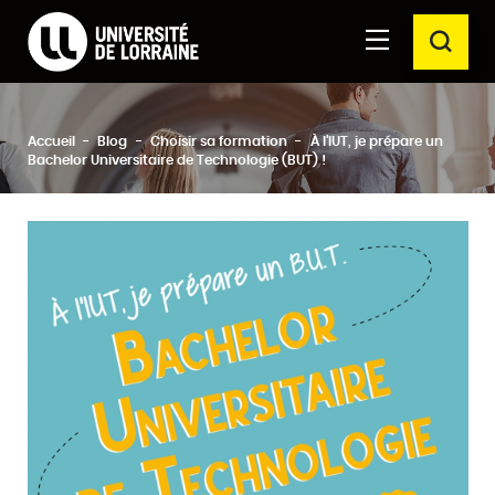
Formations Université de Lorraine
Aller au
Aller au
RECH
contenu
moteur
principal
de
recherche
Ferm
Accueil
Blog
Choisir sa formation
À l'IUT, je prépare un
Rechercher
Bachelor Universitaire de Technologie (BUT) !