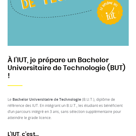
À l'IUT, je prépare un Bachelor
Universitaire de Technologie (BUT)
!
Le
Bachelor Universitaire de Technologie
(B.U.T.), diplôme de
référence des IUT. En intégrant un B.U.T., les étudiant·es bénéficient
d’un parcours intégré en 3 ans, sans sélection supplémentaire pour
atteindre le grade licence.
L’IUT, c’est...