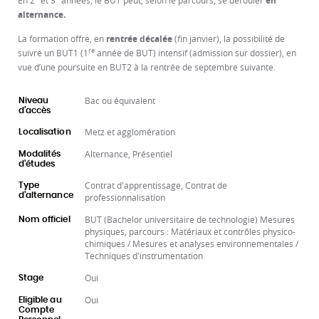
En 2
et 3
années, le BUT
peut, selon le parcours, se dérouler
en
alternance.
La formation offre, en
rentrée décalée
(fin janvier), la possibilité de
re
suivre un BUT1 (1
année de BUT) intensif (admission sur dossier), en
vue d’une poursuite en BUT2 à la rentrée de septembre suivante.
Bac ou équivalent
Niveau
d'accès
Metz et agglomération
Localisation
Alternance, Présentiel
Modalités
d'études
Contrat d'apprentissage, Contrat de
Type
d'alternance
professionnalisation
BUT (Bachelor universitaire de technologie) Mesures
Nom officiel
physiques, parcours : Matériaux et contrôles physico-
chimiques / Mesures et analyses environnementales /
Techniques d'instrumentation
Oui
Stage
Oui
Eligible au
Compte