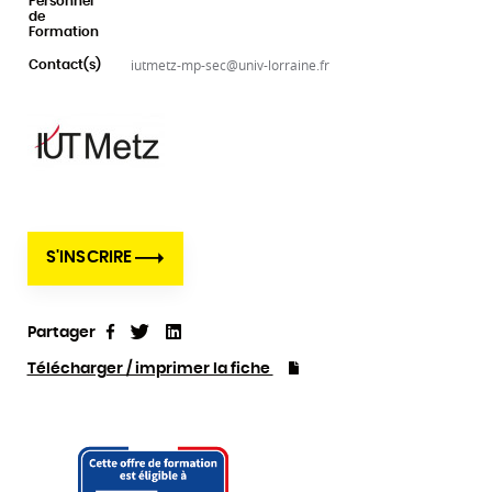
Personnel
de
Formation
iutmetz-mp-sec@univ-lorraine.fr
Contact(s)
S'INSCRIRE
Partager
Tweet
Linkedin
Partager
Télécharger / imprimer la fiche