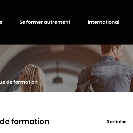
Aller au
Aller au
contenu
moteur
ité de Lorraine
principal
de
s
Se former autrement
International
recherche
ue de formation
de formation
3 articles