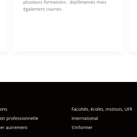
plusieurs formations : diplômantes mais
également courtes..
ions
Facultés, écoles, instituts, UFR
on professionnelle
International
mer autrement
S’informer